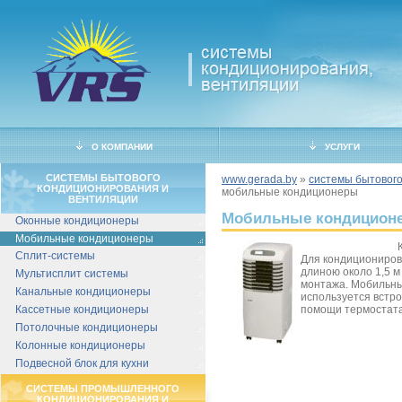
О КОМПАНИИ
УСЛУГИ
СИСТЕМЫ БЫТОВОГО
www.gerada.by
»
системы бытового
КОНДИЦИОНИРОВАНИЯ И
мобильные кондиционеры
ВЕНТИЛЯЦИИ
Мобильные кондицион
Оконные кондиционеры
Мобильные кондиционеры
Сплит-системы
Для кондициониров
длиною около 1,5 
Мультисплит системы
монтажа. Мобильны
Канальные кондиционеры
используется встр
Кассетные кондиционеры
помощи термостата
Потолочные кондиционеры
Колонные кондиционеры
Подвесной блок для кухни
СИСТЕМЫ ПРОМЫШЛЕННОГО
КОНДИЦИОНИРОВАНИЯ И